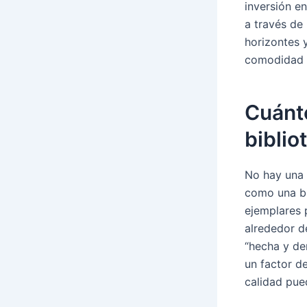
inversión e
a través de 
horizontes y
comodidad d
Cuánto
biblio
No hay una 
como una bi
ejemplares 
alrededor d
“hecha y de
un factor d
calidad pue