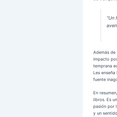
“Un 
aven
Además de l
impacto pos
temprana ed
Les enseña 
fuente inag
En resumen,
libros. Es u
pasión por l
y un sentido