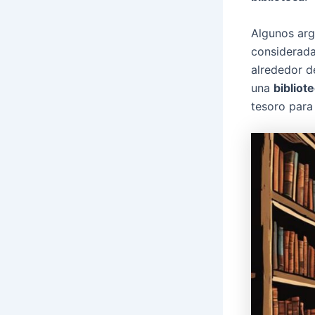
Algunos arg
considerad
alrededor d
una
bibliot
tesoro para