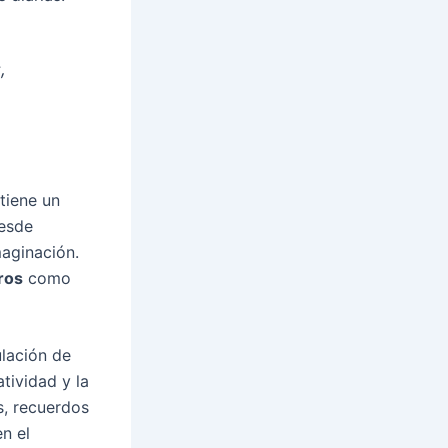
,
tiene un
desde
maginación.
ros
como
ulación de
tividad y la
s, recuerdos
en el