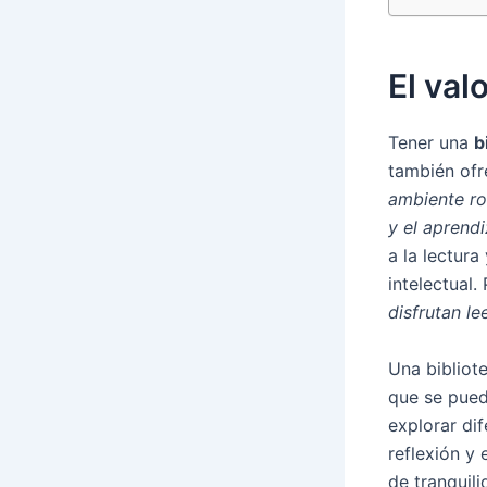
El val
Tener una
b
también ofr
ambiente rod
y el aprendi
a la lectura
intelectual.
disfrutan le
Una bibliot
que se pued
explorar di
reflexión y 
de tranquil