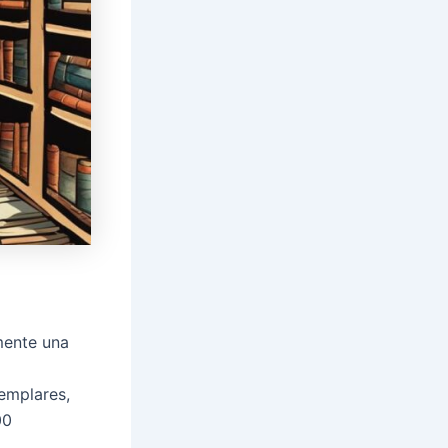
mente una
emplares,
00