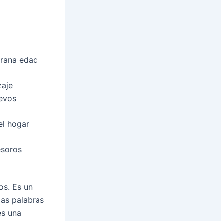
prana edad
zaje
uevos
el hogar
esoros
os. Es un
las palabras
es una