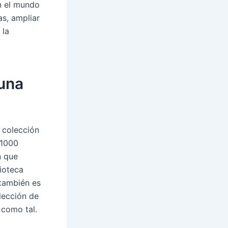
on el mundo
as, ampliar
 la
 una
 colección
 1000
n que
ioteca
 también es
lección de
 como tal.