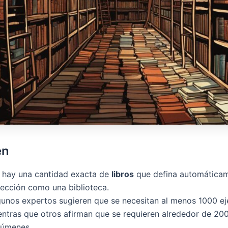
en
 hay una cantidad exacta de
libros
que defina automática
lección como una biblioteca.
gunos expertos sugieren que se necesitan al menos 1000 ej
entras que otros afirman que se requieren alrededor de 20
lúmenes.