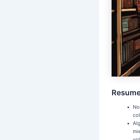
Resum
No
co
Al
mi
vo