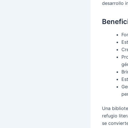
desarrollo i
Benefic
Fo
Est
Cr
Pr
gén
Br
Est
Ge
pe
Una bibliot
refugio lite
se conviert