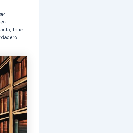
ser
ren
acta, tener
erdadero