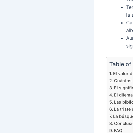
Te
la 
Cad
alb
Au
si
Table of
El valor 
Cuántos l
El signif
El dilema
Las bibli
La triste
La búsque
Conclusi
FAQ