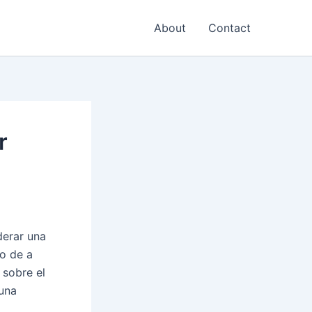
About
Contact
r
derar una
o de a
 sobre el
 una