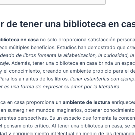
or de tener una biblioteca en ca
iblioteca en casa
no solo proporciona satisfacción personal
ece múltiples beneficios. Estudios han demostrado que
cre
eado de libros fomenta la alfabetización, la curiosidad, la
zaje
. Además, tener una biblioteca en casa brinda un espa
 y el conocimiento, creando un ambiente propicio para el de
 Para los amantes de los libros,
llenar estanterías con ejemp
er es una forma de expresar su amor por la literatura
.
eca en casa proporciona un
ambiente de lectura
enriqueced
en sumergir en mundos imaginarios, obtener conocimiento
ferentes perspectivas. Es un espacio que fomenta la concent
el pensamiento crítico. Al tener una biblioteca en casa, se c
idad y enriquecimiento intelectual en medio de las demandas