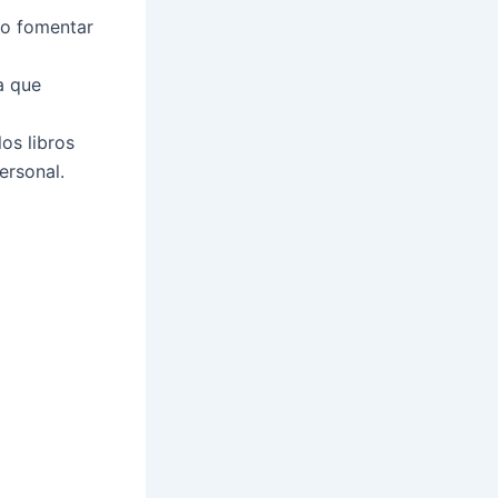
mo fomentar
a que
os libros
ersonal.