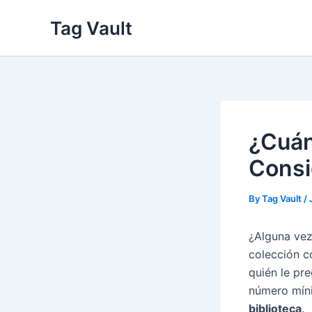
Skip
Tag Vault
to
content
¿Cuán
Consi
By
Tag Vault
/
¿Alguna vez
colección 
quién le pr
número mí
biblioteca
.