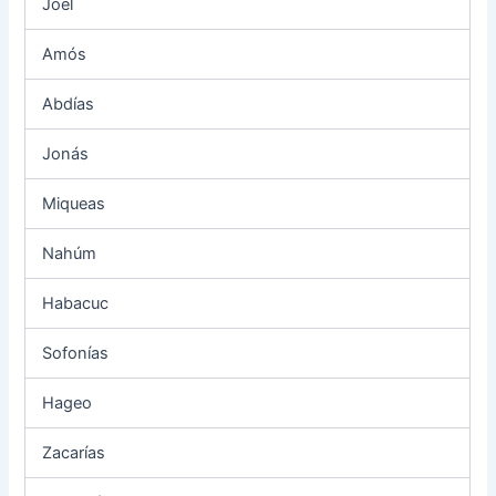
Joel
Amós
Abdías
Jonás
Miqueas
Nahúm
Habacuc
Sofonías
Hageo
Zacarías