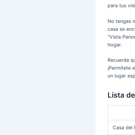
para tus vis
No tengas m
casa se enc
“Vista Pano
hogar.
Recuerda qu
¡Permítete 
un lugar esp
Lista d
Casa del