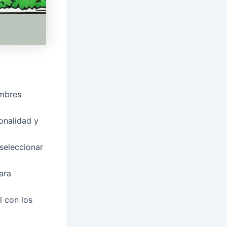
ombres
onalidad y
 seleccionar
ara
 con los