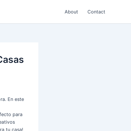
About
Contact
Casas
ra. En este
fecto para
eativos
ra tu casa!