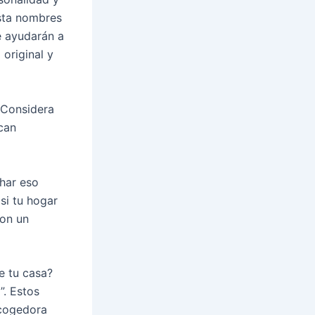
asta nombres
e ayudarán a
original y
 Considera
can
char eso
si tu hogar
con un
e tu casa?
”. Estos
acogedora