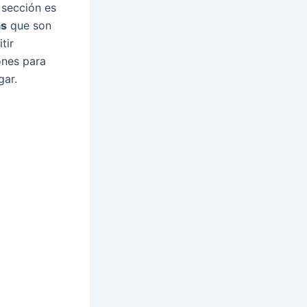
 sección es
as
que son
tir
ones para
gar.