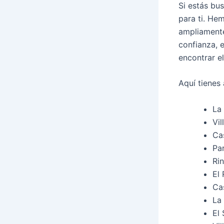
Si estás bu
para ti. He
ampliamente
confianza, 
encontrar el
Aquí tienes
La
Vi
Ca
Pa
Ri
El
Ca
La
El