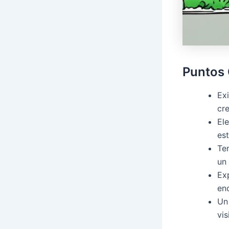
Puntos 
Ex
cre
El
est
Ten
un
Ex
en
Un
vis