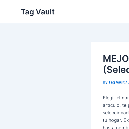
Skip
Tag Vault
to
content
MEJOR
(Sele
By
Tag Vault
/
Elegir el n
artículo, t
seleccionad
tu hogar. E
hasta nombre