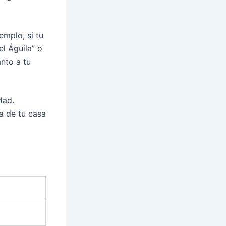
emplo, si tu
l Águila” o
nto a tu
dad.
a de tu casa