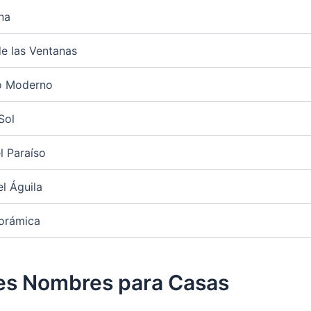
ena
e las Ventanas
io Moderno
Sol
l Paraíso
el Águila
norámica
es Nombres para Casas