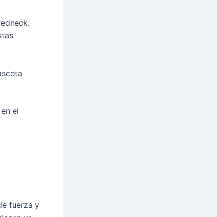
redneck.
stas
ascota
 en el
de fuerza y