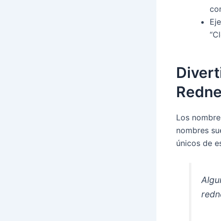
co
Ej
“Cl
Divert
Redne
Los nombres
nombres sue
únicos de e
Algu
redn