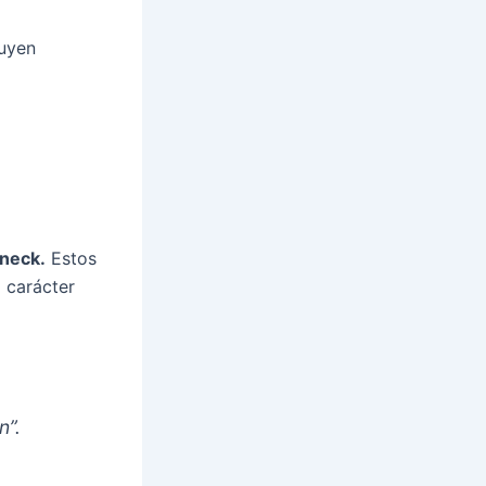
uyen
neck.
Estos
 carácter
n”.