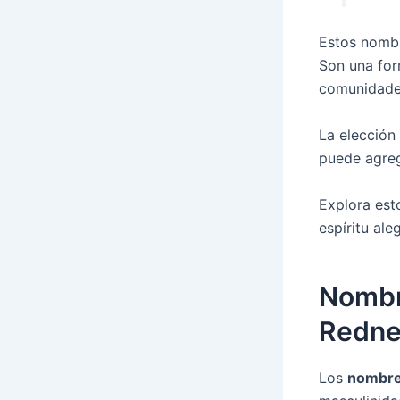
Estos nombr
Son una for
comunidade
La elección
puede agreg
Explora est
espíritu al
Nombre
Redne
Los
nombre