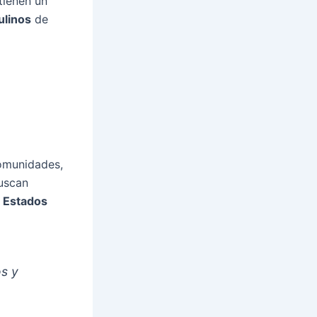
tienen un
linos
de
comunidades,
buscan
s
Estados
os y