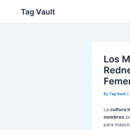
Skip
Tag Vault
to
content
Los M
Redne
Feme
By
Tag Vault
/
La
cultura hi
nombres
pe
para masco