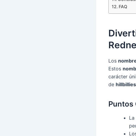
FAQ
Divert
Redne
Los
nombre
Estos
nomb
carácter ún
de
hillbillies
Puntos 
La
pec
Lo