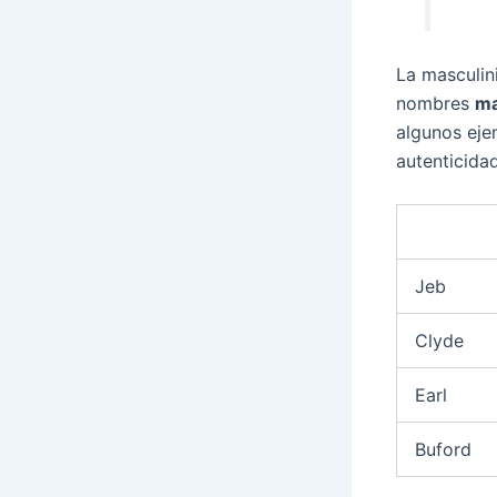
La masculin
nombres
ma
algunos eje
autenticidad
Jeb
Clyde
Earl
Buford