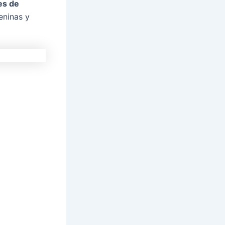
s de
eninas y