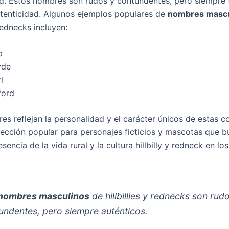
d. Estos nombres son rudos y contundentes, pero siempre 
tenticidad. Algunos ejemplos populares de
nombres mascu
 rednecks incluyen:
b
yde
l
ford
es reflejan la personalidad y el carácter únicos de estas 
lección popular para personajes ficticios y mascotas que 
esencia de la vida rural y la cultura hillbilly y redneck en lo
nombres masculinos
de hillbillies y rednecks son rud
undentes, pero siempre auténticos.