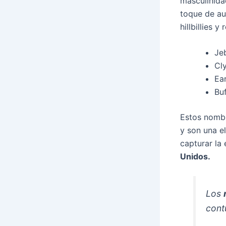
masculinida
toque de au
hillbillies y
Je
Cl
Ear
Bu
Estos nombr
y son una e
capturar la 
Unidos.
Los
cont