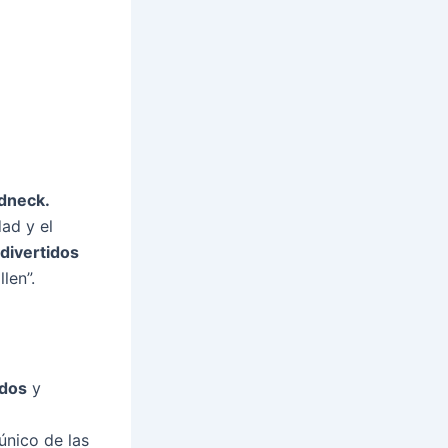
dneck.
ad y el
divertidos
len”.
idos
y
 único de las