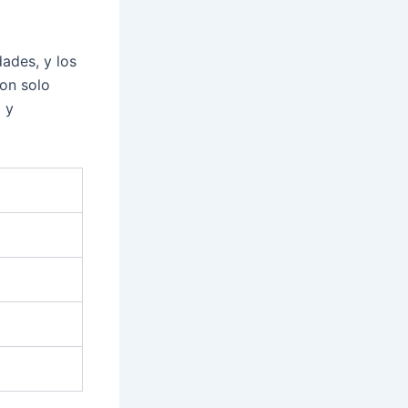
ades, y los
son solo
 y