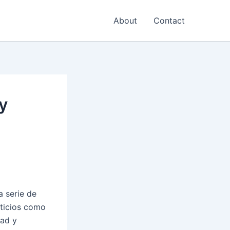
About
Contact
y
 serie de
cticios como
dad y