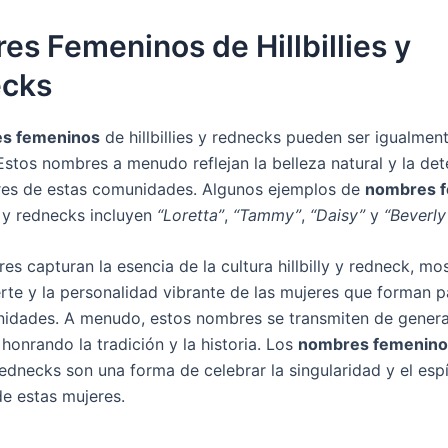
s Femeninos de Hillbillies y
cks
s femeninos
de hillbillies y rednecks pueden ser igualment
 Estos nombres a menudo reflejan la belleza natural y la de
res de estas comunidades. Algunos ejemplos de
nombres 
es y rednecks incluyen
“Loretta”
,
“Tammy”
,
“Daisy”
y
“Beverly
s capturan la esencia de la cultura hillbilly y redneck, mo
erte y la personalidad vibrante de las mujeres que forman p
idades. A menudo, estos nombres se transmiten de genera
honrando la tradición y la historia. Los
nombres femenino
y rednecks son una forma de celebrar la singularidad y el espí
e estas mujeres.