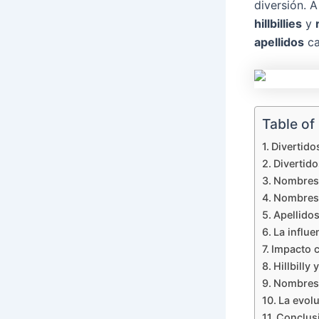
diversión. 
hillbillies
y
apellidos
ca
Table of
Divertido
Divertido
Nombres 
Nombres 
Apellidos
La influe
Impacto c
Hillbilly
Nombres d
La evolu
Conclus