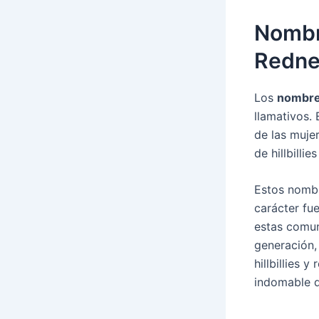
Nombre
Redne
Los
nombre
llamativos.
de las muje
de hillbilli
Estos nombre
carácter fu
estas comun
generación, 
hillbillies 
indomable d