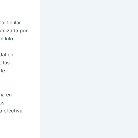
articular
utilizada por
n kilo.
dal en
e las
 le
ña en
los
 efectiva