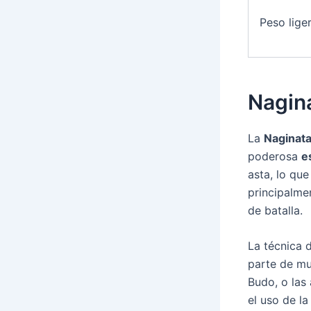
Peso lige
Nagin
La
Naginat
poderosa
e
asta, lo que
principalme
de batalla.
La técnica 
parte de mu
Budo, o las
el uso de l