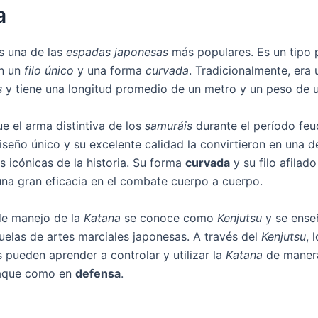
a
s una de las
espadas japonesas
más populares. Es un tipo p
on un
filo único
y una forma
curvada
. Tradicionalmente, era 
s
y tiene una longitud promedio de un metro y un peso de u
e el arma distintiva de los
samuráis
durante el período feu
iseño único y su excelente calidad la convirtieron en una d
 icónicas de la historia. Su forma
curvada
y su filo afilado
na gran eficacia en el combate cuerpo a cuerpo.
de manejo de la
Katana
se conoce como
Kenjutsu
y se ense
elas de artes marciales japonesas. A través del
Kenjutsu
, 
 pueden aprender a controlar y utilizar la
Katana
de manera
aque como en
defensa
.