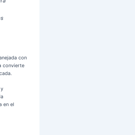
ara
as
anejada con
a convierte
ocada.
 y
da
a en el