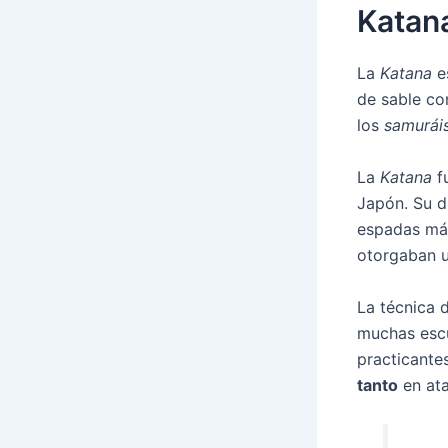
Katan
La
Katana
e
de sable c
los
samurái
La
Katana
fu
Japón. Su d
espadas más
otorgaban u
La técnica 
muchas escu
practicantes
tanto
en at