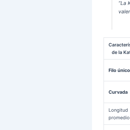
“La
vale
Caracterí
de la Ka
Filo único
Curvada
Longitud
promedio