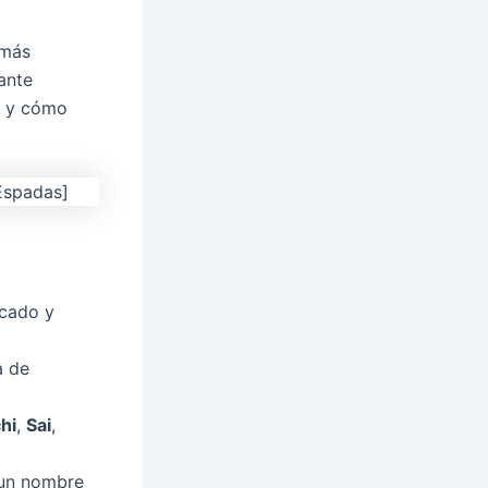
 más
ante
y cómo
icado y
a de
hi
,
Sai
,
r un nombre