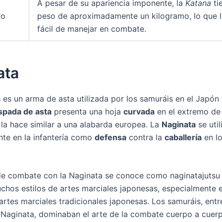
A pesar de su apariencia imponente, la
Katana
ti
ro
peso de aproximadamente un kilogramo, lo que 
fácil de manejar en combate.
ata
a
es un arma de asta utilizada por los samuráis en el Japón 
spada de asta
presenta una hoja
curvada
en el extremo de 
 la hace similar a una alabarda europea. La
Naginata
se uti
nte en la infantería como
defensa
contra la
caballería
en l
de combate con la Naginata se conoce como naginatajutsu
chos estilos de artes marciales japonesas, especialmente e
 artes marciales tradicionales japonesas. Los samuráis, ent
a Naginata, dominaban el arte de la combate cuerpo a cuer