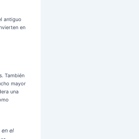
l antiguo
nvierten en
s. También
mucho mayor
dera una
como
 en el