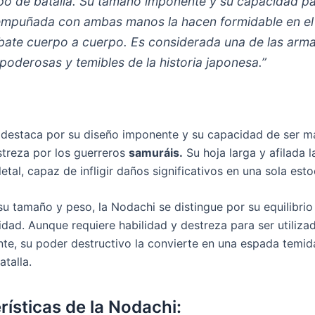
o de batalla. Su tamaño imponente y su capacidad p
empuñada con ambas manos la hacen formidable en el
ate cuerpo a cuerpo. Es considerada una de las arm
poderosas y temibles de la historia japonesa.”
destaca por su diseño imponente y su capacidad de ser m
streza por los guerreros
samuráis.
Su hoja larga y afilada l
etal, capaz de infligir daños significativos en una sola est
su tamaño y peso, la Nodachi se distingue por su equilibrio
idad. Aunque requiere habilidad y destreza para ser utiliza
te, su poder destructivo la convierte en una espada temid
talla.
rísticas de la Nodachi: