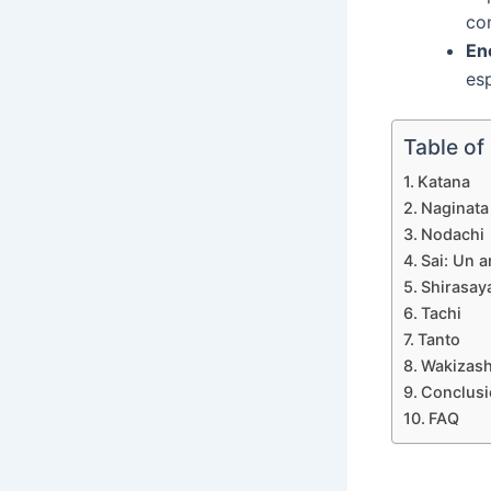
con
En
esp
Table of
Katana
Naginata
Nodachi
Sai: Un a
Shirasay
Tachi
Tanto
Wakizash
Conclusi
FAQ