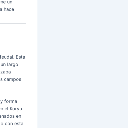
ene un
la hace
feudal. Esta
un largo
lizaba
os campos
 y forma
n el Koryu
renados en
po con esta