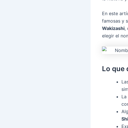
En este art
famosas y s
Wakizashi
,
elegir el n
Lo que 
La
si
La
con
Al
Sh
Exp