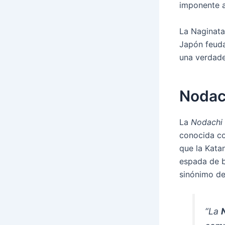
imponente a
La Naginata
Japón feuda
una verdader
Nodac
La
Nodachi
conocida c
que la Kata
espada de b
sinónimo de 
“La