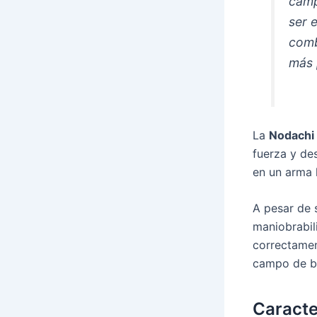
camp
ser 
comb
más 
La
Nodachi
fuerza y de
en un arma l
A pesar de 
maniobrabil
correctamen
campo de ba
Caracte