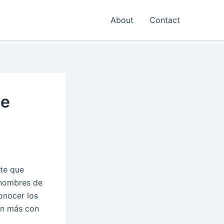
About
Contact
de
te que
s nombres de
onocer los
ún más con