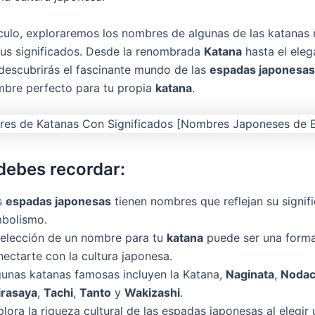
ículo, exploraremos los nombres de algunas de las katanas
us significados. Desde la renombrada
Katana
hasta el eleg
 descubrirás el fascinante mundo de las
espadas japonesas
ombre perfecto para tu propia
katana
.
debes recordar:
s
espadas japonesas
tienen nombres que reflejan su signif
mbolismo.
 elección de un nombre para tu
katana
puede ser una form
ectarte con la cultura japonesa.
gunas katanas famosas incluyen la Katana,
Naginata
,
Nodac
irasaya
,
Tachi
,
Tanto
y
Wakizashi
.
lora la riqueza cultural de las espadas japonesas al elegi