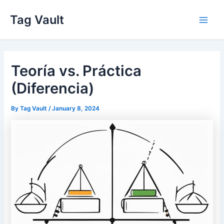
Skip
Tag Vault
to
Main
content
Men
Teoría vs. Práctica
(Diferencia)
By
Tag Vault
/
January 8, 2024